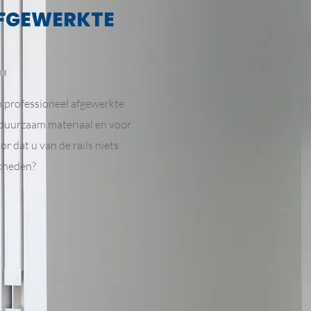
AFGEWERKTE
 professioneel afgewerkte
 duurzaam materiaal en voor
or dat u van de rails niets
jkheden?