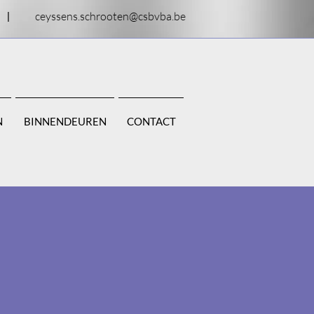
ceyssens.schrooten@csbvba.be
|
N
BINNENDEUREN
CONTACT