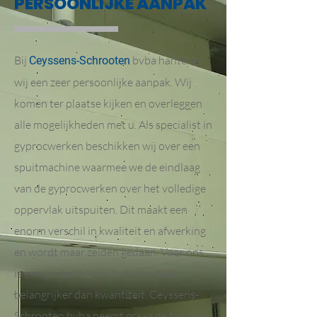
PERSOONLIJKE AANPAK
Bij
bvba hanteren
Ceyssens-Schrooten
wij een zeer persoonlijke aanpak. Wij
komen ter plaatse kijken en overleggen
alle mogelijkheden met u. Als specialist in
gyprocwerken beschikken wij over een
spuitmachine waarmee we de eindlaag
van de gyprocwerken over het volledige
oppervlak uitspuiten. Dit maakt een
enorm verschil in kwaliteit en afwerking
en wordt maar zelden gedaan. Voor ons
is een perfecte kwaliteit vele malen
belangrijker dan kwantiteit. Ceyssens-
Schrooten bvba neemt graag de tijd om u