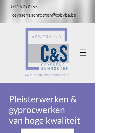
011 92 00 55
ceyssens.schrooten@csbvba.be
Pleisterwerken &
gyprocwerken
van hoge kwaliteit